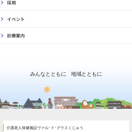
採用
イベント
外
来
診療案内
担
当
採
医
用
表
情
報
お
みんなとともに 地域とともに
問
い
合
TE
わ
64
せ
77
診
療
時
介護老人保健施設
ヴァル･ド･グラスくじゅう