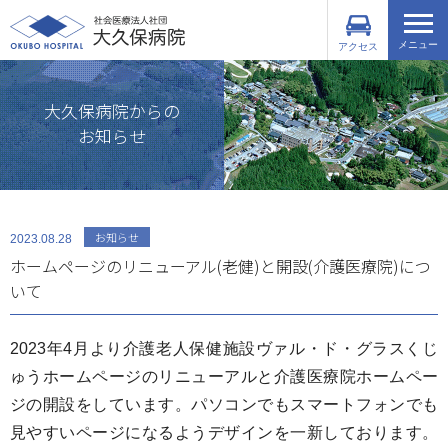
メニュー
アクセス
大久保病院からの
お知らせ
病
院
紹
介
お知らせ
2023.08.28
ホームページのリニューアル(老健)と開設(介護医療院)につ
いて
診
療
案
2023年4月より介護老人保健施設ヴァル・ド・グラスくじ
内
ゅうホームページのリニューアルと介護医療院ホームペー
ジの開設をしています。パソコンでもスマートフォンでも
見やすいページになるようデザインを一新しております。
健