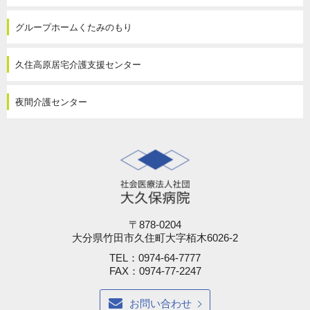
間
グループホーム
くたみのもり
月
～
久住高原
居宅介護支援センター
曜
9:0
夜間介護センター
～
17:
休
診
日
土
〒878-0204
大分県竹田市久住町大字栢木6026-2
曜
TEL：0974-64-7777
日
FAX：0974-77-2247
日
曜
お問い合わせ